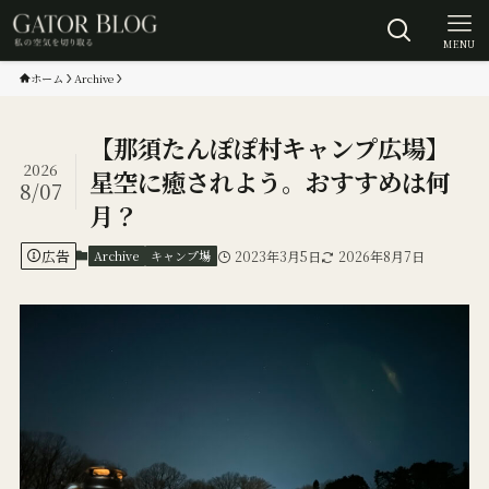
MENU
ホーム
Archive
【那須たんぽぽ村キャンプ広場】
2026
星空に癒されよう。おすすめは何
8/07
月？
広告
Archive
キャンプ場
2023年3月5日
2026年8月7日